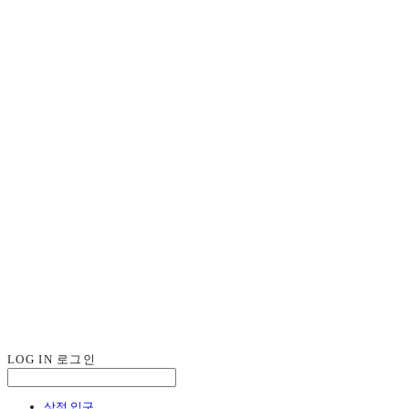
LOG IN
로그인
상점 입구