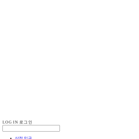
LOG IN
로그인
상점 입구