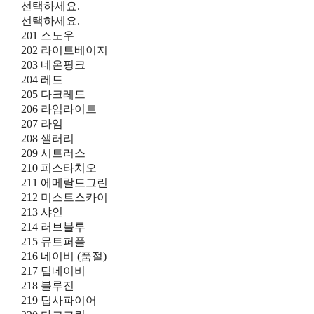
선택하세요.
선택하세요.
201 스노우
202 라이트베이지
203 네온핑크
204 레드
205 다크레드
206 라임라이트
207 라임
208 샐러리
209 시트러스
210 피스타치오
211 에메랄드그린
212 미스트스카이
213 샤인
214 러브블루
215 뮤트퍼플
216 네이비 (품절)
217 딥네이비
218 블루진
219 딥사파이어