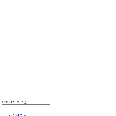
LOG IN
로그인
상점 입구