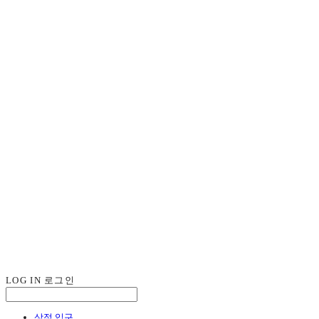
LOG IN
로그인
상점 입구