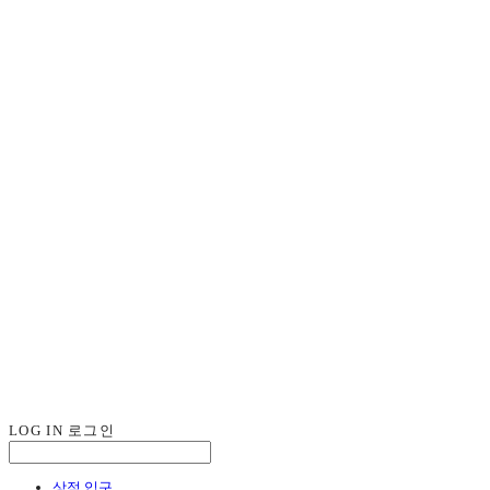
LOG IN
로그인
상점 입구