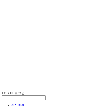
LOG IN
로그인
상점 입구