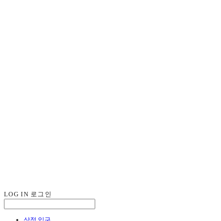
LOG IN
로그인
상점 입구