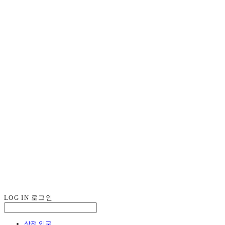
LOG IN
로그인
상점 입구