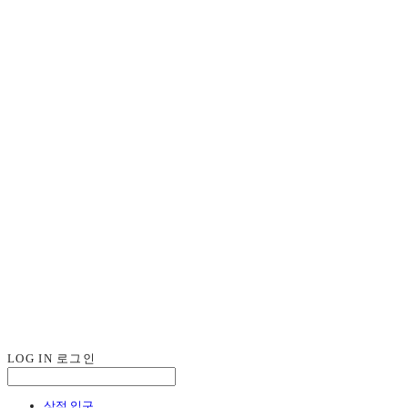
LOG IN
로그인
상점 입구