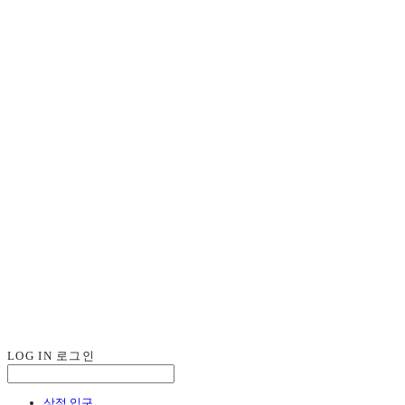
LOG IN
로그인
상점 입구