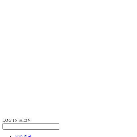
LOG IN
로그인
상점 입구