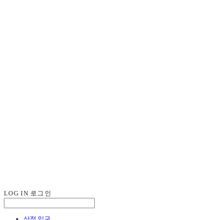
LOG IN
로그인
상점 입구