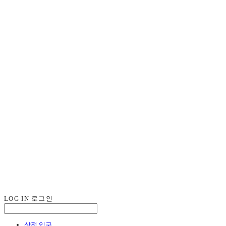
LOG IN
로그인
상점 입구