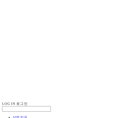
LOG IN
로그인
상점 입구