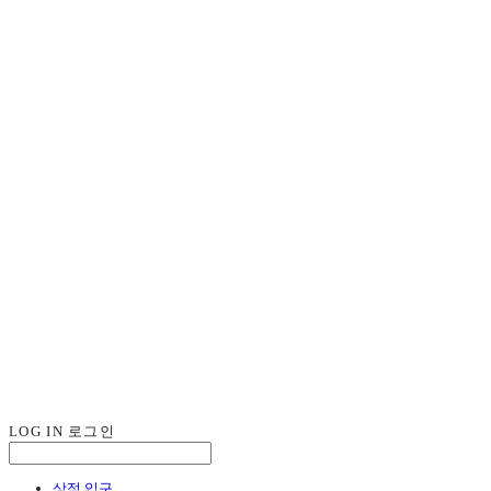
LOG IN
로그인
상점 입구