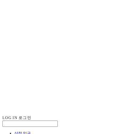
LOG IN
로그인
상점 입구